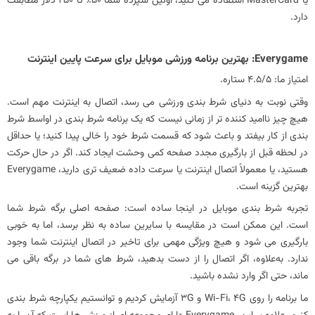
یا MasterCard استفاده می کنید، اولین سپرده شما 50٪ تا 250 دلار مطابقت
دارد.
امتیاز ما: 4.5/5 ستاره.
وقتی نوبت به دنیای شرط‌ بندی ورزشی می‌ رسد، اتصال به اینترنت مهم است.
هیچ چیز ناامید کننده تر از زمانی نیست که یک برنامه شرط بندی در اواسط شرط
بندی از کار بیفتد و باعث شود که قسمت شرط خود را خالی پیدا کنید؛ یا حداقل
در لحظه قبل از بارگیری مجدد صفحه کمی وحشت ایجاد کند. اگر در حال حرکت
هستید، یا معمولاً اتصال اینترنت یا سرعت داده ضعیف‌ تری دارید، Everygame
بهترین گزینه است.
تجربه شرط بندی موبایل در اینجا ساده است: صفحه اصلی برگه شرط شما
است. این ممکن است در مقایسه با سایرین ساده به نظر برسد، اما به خوبی
بارگیری می‌ شود و هیچ ویژگی مهمی برای تاخیر در اتصال اینترنت شما وجود
ندارد. به‌علاوه، اگر اتصال را از دست بدهید، شرط‌ های شما در برگه باقی می‌
ماند، حتی اگر وارد نشده باشید.
ما برنامه را روی Wi-Fi، 4G و 3G آزمایش کردیم و توانستیم یکپارچه شرط بندی