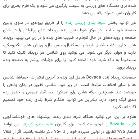
شده برای دستگاه‌ های ورزشی به سرعت بارگیری می‌ شود و یک طرح بصری برای
کاربران تلفن همراه ارائه می‌ دهد.
می توانید بخش
شرط بندی ورزشی زنده
را از طریق پیوندی در منوی پایین
صفحه خود بیابید. در مرکز شرط‌ بندی زنده، رویداد های پرطرفدار را در بالای
صفحه و رویدادهای در حال انجام با ضریب‌ های زنده را در زیر می‌ بینید. رویداد
های جاری اغلب شامل فوتبال، بسکتبال، بیس بال، ورزش های الکترونیکی،
دارت و موارد دیگر می شود. می‌ توانید روی شانس هر رویداد کلیک کنید تا
مستقیماً به برگه شرط خود اضافه کنید، یا برای جزئیات بیشتر به صفحه زنده
رویداد بروید.
صفحات رویداد زنده Bovada شامل فید زنده با آخرین امتیازات، خطاها، شانس
ها و سایر اطلاعات مرتبط است. در زیر فید، شانس تغییر در زمان واقعی را
خواهید دید. همچنین برگه هایی برای عملکرد تیم، آمار عمومی و جدول رده
بندی لیگ وجود دارد، بنابراین می توانید هنگام شرط بندی زنده خود تصمیم
آگاهانه بگیرید.
علاوه بر این، می‌ توانید هنگام شرط‌ بندی زنده، پیشنهاد های خوشامدگویی
کازینو Bovada
را درخواست کنید. برای کاربران
شرط بندی کریپتو
، می توانید
انتظار 75% تطابق در اولین سپرده خود را تا 750 دلار داشته باشید. اگر از Visa