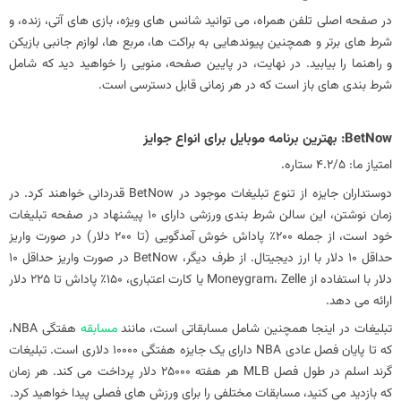
در صفحه اصلی تلفن همراه، می‌ توانید شانس‌ های ویژه، بازی‌ های آتی، زنده، و
شرط‌ های برتر و همچنین پیوندهایی به براکت‌ ها، مربع‌ ها، لوازم جانبی بازیکن
و راهنما را بیابید. در نهایت، در پایین صفحه، منویی را خواهید دید که شامل
شرط‌ بندی‌ های باز است که در هر زمانی قابل دسترسی است.
امتیاز ما: 4.2/5 ستاره.
دوستداران جایزه از تنوع تبلیغات موجود در BetNow قدردانی خواهند کرد. در
زمان نوشتن، این سالن شرط بندی ورزشی دارای 10 پیشنهاد در صفحه تبلیغات
خود است، از جمله 200٪ پاداش خوش آمدگویی (تا 200 دلار) در صورت واریز
حداقل 10 دلار با ارز دیجیتال. از طرف دیگر، BetNow در صورت واریز حداقل 10
دلار با استفاده از Moneygram، Zelle یا کارت اعتباری، 150٪ پاداش تا 225 دلار
ارائه می دهد.
تبلیغات در اینجا همچنین شامل مسابقاتی است، مانند
مسابقه
هفتگی NBA،
که تا پایان فصل عادی NBA دارای یک جایزه هفتگی 10000 دلاری است. تبلیغات
گرند اسلم در طول فصل MLB هر هفته 25000 دلار پرداخت می کند. هر زمان
که بازدید می کنید، مسابقات مختلفی را برای ورزش های فصلی پیدا خواهید کرد.