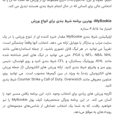
کنیم. علاوه بر این، Everygame دارای مجموعه‌ ای از ورزش‌ ها است که آن را به
انتخابی عالی برای کسانی که در حال انجام شرط‌ بندی هستند تبدیل می‌ کند.
امتیاز ما: 4.5/5 ستاره.
‏اپلیکیشن شرط بندی MyBookie مقدار خیره کننده ای از تنوع ورزشی را در یک
سایت مرتب و سازگار با موبایل ارائه می دهد. انتخاب آنها واقعاً چشمگیر است:
تقریباً می توانید در هر لیگ قابل تصوری باشید، از جمله استانداردهایی مانند
NFL، NBA، NHL یا PGA. حتی می‌ توانید در لیگ‌ های کمتر شناخته‌ شده
مانند KHL، یورولیگ بسکتبال، و CFL شرط بندی کنید و روی فوتسال، تنیس
روی میز و واترپلو شرط‌ بندی کنید. ارائه ورزش های الکترونیکی (از جمله ورزش
های الکترونیکی زنده) به ویژه در بین گیمرها محبوب است. می توانید روی
عناوین معروفی مانند Call of Duty، Overwatch و Counter Strike شرط بندی
کنید.
اگرچه ورزش های زیادی برای انتخاب وجود دارد، این برنامه یافتن مسیر خود را
آسان می کند. در این برنامه ویژگی منحصربفرد کیف پول MyBookie را نیز
خواهید یافت، که به شما یک انتخاب تصادفی از شانس‌های مجموعه‌ای در
رویدادهای به موقع می‌دهد.