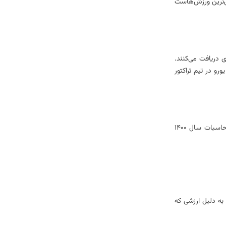
ش‌ترین ورزش‌‌هاست
ی دریافت می‌کنند.
یارد دریافت می‌کند. دانیال اسماعیلی فر از تیم سپاهان هفت میلیارد حقوق می‌گیرد. درآمد مسعود شجاعی ۵۵۰ هزار یورو در تیم تراکتور
عموما در ایران رقابت بین این دو تیم بسیار شدید و در بین مردم و طرفداران هر تیم کشمکش‌های زیادی وجود دارد. با صرف‌ نظر از بیان تیم بهتر، با توجه به محاسبات سال ۱۴۰۰
 به دلیل ارزشی که