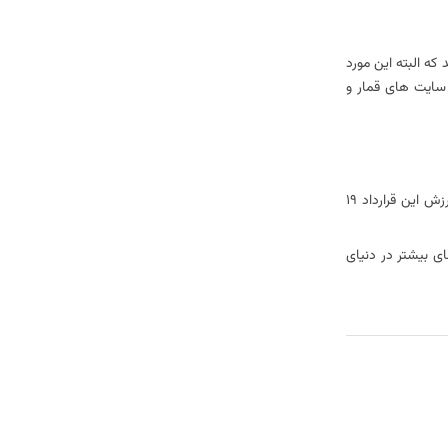
که البته این مورد
 سایت های قمار و
را به عنوان پردرآمد ترین بازیکن معرفی کرد. او در سال گذشته با تیم برایتون قرارداد بست. ارزش این قرارداد ۱۹
ای بیشتر در دنیای