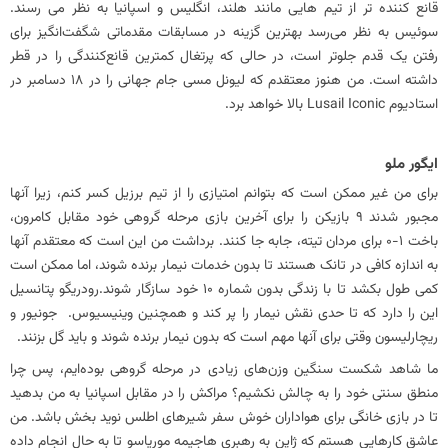
قانع کننده تر از تیم هایی مانند هلند، انگلیس و اسپانیا به نظر می رسند.
سوئیس به نظر می‌رسد بهترین گزینه در مسابقات مقدماتی شگفت‌انگیز برای
رفتن یک قدم جلوتر است، در حالی که پرتغال کمترین قانع‌کنندگی را در قطر
داشته است. من هنوز معتقدم که لیونل مسی جام جهانی را در 18 دسامبر در
استادیوم Lusail Iconic بالا خواهد برد.
ایگور ملو
برای من غیر ممکن است که بتوانم امتیازی را از تیم برزیل کسر کنم، زیرا آنها
مجبور شدند 9 بازیکن را برای آخرین بازی مرحله گروهی خود مقابل کامرون،
باخت 1-0 برای مردان تیته، جابه جا کنند. برداشت من این است که معتقدم آنها
به اندازه کافی در تانک هستند تا بدون خدمات نیمار برنده شوند، اما ممکن است
کمی طول بکشد تا با زندگی بدون شماره 10 خود سازگار شوند.رودریگو پتانسیل
این را دارد که تا حدی نقش نیمار را پر کند و همچنین وینیسیوس. جونیور و
ریچارلیسون وقتی برای آنها مهم است که بدون نیمار برنده شوند و باید گل بزنند.
ما شاهد شکست سنگین وزن‌های زیادی در مرحله گروهی بوده‌ایم، پس چرا
منطق سنتی خود را به چالش نکشیم؟ مراکش را در مقابل اسپانیا به من بدهید
تا در بازی خانگی برای هواداران خوش سفر شیرهای اطلس نوید بخش باشد. من
عاشق کارهایی هستم که ژاپن به رهبری هاجیمه موریاسو تا به حال انجام داده