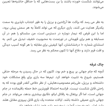
می‌توانند شکست‌ خورده باشند یا بن بست‌هایی که با حداقل حاشیه‌ها تعیین
می‌شوند.
به نظر می رسد که براکت ها آرژانتین و برزیل را به طور اجتناب ناپذیری به سمت
یکدیگر هدایت می کنند، بازی دیگری که می تواند کاملاً به هر سمتی پیش برود،
اما با این فرض که نیمار دوباره در دسترس است، من سلسائو را هم در آن
مسابقه و هم برای قهرمانی در تورنمنت به محبوبیت خفیف تبدیل می کنم. به
استثنای شماره 10 درخشانشان، آنها کیفیتی برای مقابله با هر گونه آسیب دیدگی
و افت فرم دارند و دفاع آنها تا کنون محکم به نظر می رسد.
چاک غرفه
آنچه که جام جهانی پر پیچ و خم بود، اکنون که در حال رسیدن به مرحله حذفی
هستیم، شروع به تثبیت خواهد کرد. تیم‌ها سه بازی برای رفع مشکلات خود
داشته‌اند و برزیل، علی‌رغم مصدومیت‌هایش، از نظر دفاعی آنقدر قوی بوده که به
راحتی قابل شکست نیست. فرانسه احتمالا قوی‌ترین خط حمله باقیمانده در جام
جهانی است، اما اگر پرتغال به رافائل لیائو دقایق بیشتری بدهد، می‌تواند در جام
جهانی بازی عمیقی داشته باشد. ایالات متحده یک بازی قابل پیروزی مقابل هلند
دارد، اما بی‌تجربه بودن آنها در نیمه دوم بازی خود نشان خواهد داد.