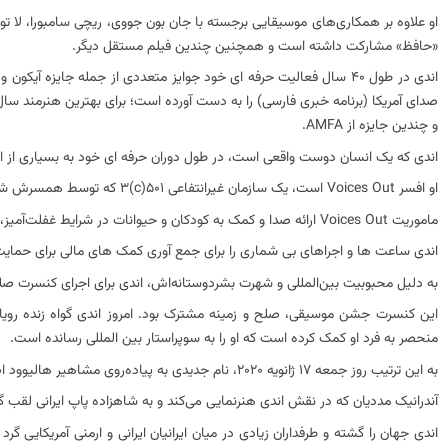
او علاوه بر همکاری‌های موسیقایی برجسته با جان بون جووی، ریچی سامبورا، لا ت
«حافظ» مشارکت داشته است و همچنین چندین فیلم مستقل دیگر.
و چندین جایزه از AMFA.
اندی که یک انسان دوست واقعی است، در طول دوران حرفه ای خود به بسیاری از ا
او افسر Voices Out است، یک سازمان غیرانتفاعی 501(c)3 که توسط همسرش شانی ریگزبی، خواننده/ترانه سرا و تهیه کننده فیلم، تاسیس شده است.
ماموریت Voices Out ارائه صدا و کمک به کودکان و حیوانات در شرایط غفلت‌آمیز، آزاردهنده و رها شده در ایالات متحده و خارج از کشور است.
اندی ساعت ها و اجراهای بی شماری را برای جمع آوری کمک های مالی برای حمایت
به دلیل محبوبیت بین‌المللی و شهرت بشردوستانه‌اش، اندی برای اجرای کنسرت صلح جهانی ب
این کنسرت جشن موسیقی، صلح و زمینه مشترک بود. امروز اندی گواه زنده روی
منحصر به فرد او کمک کرده است که او را به سوپراستار بین المللی رسانده است.
به این ترتیب روز جمعه ۱۷ ژانویه ۲۰۲۰، نام جدیدی به پیاده‌روی مشاهیر هالیوود اضافه شد:
آندرانیک مددیان که در نقش اندی هنرنمایی می‌کند و به شاهزاده پاپ ایرانی لقب گ
اندی جهان را گشته و طرفداران زیادی در میان ایرانیان ایرانی و ارمنی آمریکایی 