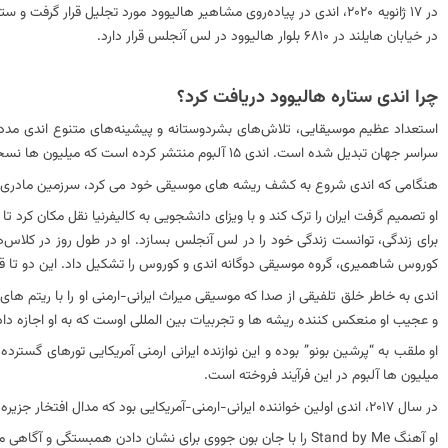
در خیابان هایلند در 6810 بلوار هالیوود در لس آنجلس قرار دارد.
چرا اندی ستاره هالیوود دریافت کرد؟
سراسر جهان تبدیل شده است. اندی 15 آلبوم منتشر کرده است که میلیون ها نسخه در سطح بین المللی فروخته است.
هنگامی که اندی شروع به کشف ریشه های موسیقی خود می کرد، سرزمین مادری او 
برای زندگی، توانست زندگی خود را در لس آنجلس بسازد. او در طول روز در کلاس‌
کوروس شاهمیری، گروه موسیقی دوگانه اندی و کوروس را تشکیل داد. این دو تا قبل 
اندی به خاطر خلق تلفیقی از صدا که موسیقی میراث ایرانی-ارمنی او را با ریتم ها
و عجیب او منعکس کننده ریشه ها و تجربیات بین المللی اوست که به او اجازه داده ب
او ملقب به “پرشین بونو” بوده و این نوازنده ایرانی ارمنی آمریکایی تورهای گستر
میلیون ها آلبوم در این فرآیند فروخته است.
در سال 2017، اندی اولین خواننده ایرانی-ارمنی-آمریکایی بود که مدال افتخار جزیره الیس را در نیویورک دریافت کرد.
او آهنگ Stand by Me را با جان بون جووی برای نشان دادن همبستگی و آگاهی مردم ایران ضبط کرد و میلیون ها بازدید را در یوتیوب به دست آورد.