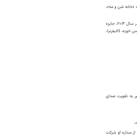
ه «خانه شن و مه»،
اندی در طول 40 سال فعالیت حرفه ای خود جوایز متعددی از جمله جایزه آیکون و بهترین دوئت با لا تویا جکسون از جوایز موسیقی اپل بزرگ، جایزه کنکورد از مسکو در سال 2014، جایزه
سانه ای و برتری در موسیقی در سن خوزه، کالیفرنیا،
ر به تقویت صدای
.
 از ستاره او شرکت