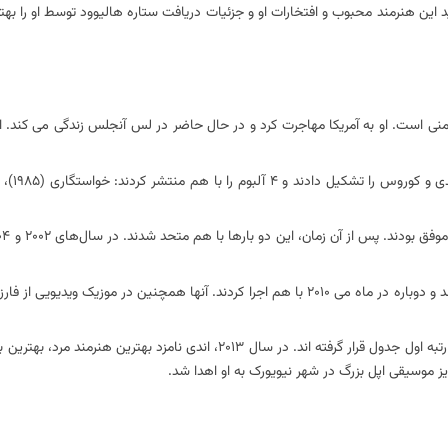
 این هنرمند محبوب و افتخارات او و جزئیات دریافت ستاره هالیوود توسط او را بهتر 
ی-ارمنی است. او به آمریکا مهاجرت کرد و در حال حاضر در لس آنجلس زندگی می کند. او
در سال 2009، اندی و کوروس با هم به یک تور بین المللی در دیاسپورای ایرانی رفتند و دوباره در ماه می 2010 با هم اجرا کردند. آنها همچن
اندی 16 آلبوم به عنوان هنرمند انفرادی منتشر کرده است. سه تک آهنگ آخر او در رتبه اول جدول قرار گرفته اند. در سال 2013، ان
 موسیقی اپل بزرگ در شهر نیویورک به او اهدا شد.