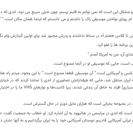
کل این است که نمی توانم به قلبم برسم، چون خیلی سریع می دود. اندی که در ته
م زندگی ام رویای نواختن موسیقی راک را داشتم و می دانستم که اینجا همان مکان است
 تا کلاس هفتم آه در بساط نداشتند و پدرش مجبور شد برای اولین گیتارش وام بگی
دای آن، من به آمریکا آمدم.”
وب است، جایی که موسیقی او در آنجا ممنوع است.
ی و آمریکایی است.” آن موسیقی قطعا ممنوع است.” با این وجود، مردم راه ها
ای VHS دوبله شد و به صورت قاچاق به ایران منتقل شد، جایی که طرفدارانش تصاویری از اندی را تماشا کردند که
مخفیانه می رقصید. اندی گفت: “این یک جنایت بود و غیرقانونی بود. بنابراین، [بس
ود در بحبوحه بحرانی است که هزاران مایل دورتر در حال گسترش است.
 است که اندی در مراسمی در هالیوود به آن اشاره کرد. او خطاب به جمعیت گفت: «م
یرانی آمریکایی قادریم دوستان آمریکایی خود را به ایران برگردانیم و به آنها نشان 