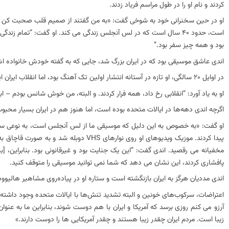
کردند و نام او را در طول مراسم فریاد زدند.
او در حین سخنرانی خود به شوخی گفت: «به من گفتند از صمیم قلب صحبت کن و مش
است، حدود 40 سال است که در لس آنجلس زندگی می کند. او گفت: “تما
بود و همه چیز سفر بود.”
اندی عاشق موسیقی بود که در ایران بزرگ شد، جایی که به گفته خودش خانواده اش
در اوایل 20 سالگی، او تازه در آستانه انتشار اولین تک آهنگ بود، اما انقلاب ایران این برنامه ها را لغو کرد.
او به یاد آورد: “انقلابی رخ داد، همه فرار کردند. و البته، من خوش شانس بودم – ابت
اگرچه اندی دهه‌ها در ایالات متحده بوده است، اما هنوز هم در ایران بسیار محب
او گفت: «به خصوص به این دلیل که موسیقی ما از لس آنجلس است، به نوعی سکس
پیدا کردند. موزیک ویدیوهای او روی نواره
پافشاری کردند، این نشان می دهد که شما نمی توانید موسیقی را متوقف کنید.
اندی مددیان هرگز به ایران بازنگشته است و ستاره او در پیاده‌روی مشاهیر هالیو
اعتراضات، سرکوب‌های خونین و البته تشدید تنش‌ها با ایالات متحده وجود داشته
آرزو می کنم روزی برسد که آمریکا و ایران با هم دوست شوند، بنابراین ما به عنوان ا
زیبا است. مردم ایران چقدر زیبا هستند و چقدر آمریکایی ها را دوست دارند.»