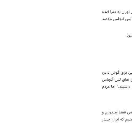
ران به دنیا آمده
.” “لس آنجلس مقصد
رد.
یی برای گوش دادن
 در خیابان های لس آنجلس
یاری] افراد به خاطر آن زندانی شدند، زیرا کاست‌ها و نوارهای VHS ما را در اختیار داشتند.” اما مردم
ن فقط امیدوارم و
دهیم که ایران چقدر