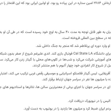
در 17 ژانویه 2020، اندی در پیاده‌روی مشاهیر هالیوود مورد تجلیل قرار گرفت و ستاره‌اش 2684 امین ستاره در این پیاده رو بود. او اولین ایرانی بود 
استعداد عظیم موسیقایی، تلاش‌های بشردوستانه و پیشینه‌های متنوع اندی مددیان به طور قابل توجه به مدت 40 سال به اوج خود
وارد دوره ای پرتلاطم شد که منجر به جنگ داخلی شد.
او تصمیم گرفت ایران را ترک کند و با ویزای دانشجویی به کالیفرنیا نقل مکان کرد تا برای دانشگاه Cal State LA فوتبال بازی کند. اندی عل
های آموزشی شرکت می‌کرد و شب‌ها در کلوپ‌های محلی با گیتار زدن کار می‌کرد. س
از شروع کار انفرادی خود چهار آلبوم با هم منتشر کردند.
ی آفریقایی، لیس گیتار فلامنکو اسپانیایی و موسیقی رقص غربی ترکیب می کند، اعتبار
ا میلیون ها نفر در سراسر جهان ارتباط برقرار کند.
ده ای در سراسر جهان با اجرای برخی از معتبرترین سالن ها، تئاترها و استادیوم های