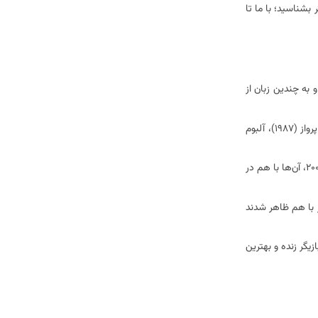
بشناسید؛ با ما تا
 به چندین زبان از
اندی اولین بار با پیوستن به کوروس شاهمیری به شهرت رسید و دوتای موفق اندی و کوروس را تشکیل دادند و 4 آلبوم را با هم منتشر کردند: خواستگاری (1985)، پرواز (1987)، آلبوم
این دو در سال 1992 از هم جدا شدند و اندی و کوروس هر دو در انفرادی حرفه ای موفق بودند. پس از آن زمان، این دو بارها با هم متحد شدند. در سال‌های 2002 و 2004، آن‌ها با هم در
ین در موزیک ویدیویی از فارز با هم ظاهر شدند
دی نامزد بهترین هنرمند مرد، بهترین بازیگر زنده و بهترین