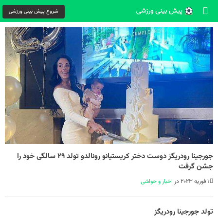
شروع پیش بینی ورزشی
جورجینا رودریگز دوست دختر کریستیانو رونالدو تولد ۲۹ سالگی خود را
جشن گرفت
1 فوریه 2023 در
اخبار و حواشی
تولد جورجینا رودریگز