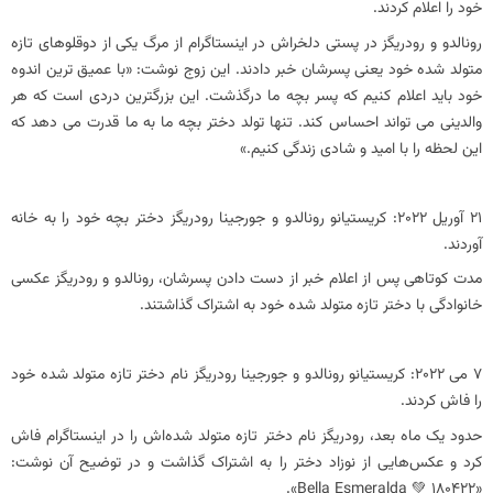
خود را اعلام کردند.
رونالدو و رودریگز در پستی دلخراش در اینستاگرام از مرگ یکی از دوقلوهای تازه
متولد شده خود یعنی پسرشان خبر دادند. این زوج نوشت: «با عمیق ترین اندوه
خود باید اعلام کنیم که پسر بچه ما درگذشت. این بزرگترین دردی است که هر
والدینی می تواند احساس کند. تنها تولد دختر بچه ما به ما قدرت می دهد که
این لحظه را با امید و شادی زندگی کنیم.»
21 آوریل 2022: کریستیانو رونالدو و جورجینا رودریگز دختر بچه خود را به خانه
آوردند.
مدت کوتاهی پس از اعلام خبر از دست دادن پسرشان، رونالدو و رودریگز عکسی
خانوادگی با دختر تازه متولد شده خود به اشتراک گذاشتند.
7 می 2022: کریستیانو رونالدو و جورجینا رودریگز نام دختر تازه متولد شده خود
را فاش کردند.
حدود یک ماه بعد، رودریگز نام دختر تازه متولد شده‌اش را در اینستاگرام فاش
کرد و عکس‌هایی از نوزاد دختر را به اشتراک گذاشت و در توضیح آن نوشت:
«Bella Esmeralda 💚 180422».