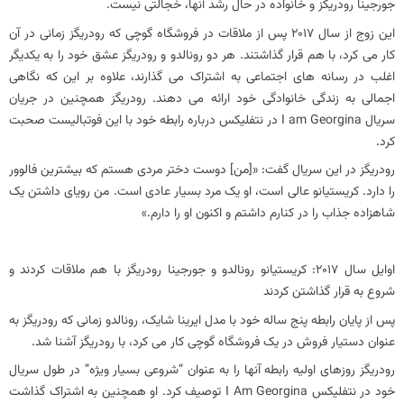
جورجینا رودریگز و خانواده در حال رشد آنها، خجالتی نیست.
این زوج از سال 2017 پس از ملاقات در فروشگاه گوچی که رودریگز زمانی در آن
کار می کرد، با هم قرار گذاشتند. هر دو رونالدو و رودریگز عشق خود را به یکدیگر
اغلب در رسانه های اجتماعی به اشتراک می گذارند، علاوه بر این که نگاهی
اجمالی به زندگی خانوادگی خود ارائه می دهند. رودریگز همچنین در جریان
سریال I am Georgina در نتفلیکس درباره رابطه خود با این فوتبالیست صحبت
کرد.
رودریگز در این سریال گفت: «[من] دوست دختر مردی هستم که بیشترین فالوور
را دارد. کریستیانو عالی است، او یک مرد بسیار عادی است. من رویای داشتن یک
شاهزاده جذاب را در کنارم داشتم و اکنون او را دارم.»
اوایل سال 2017: کریستیانو رونالدو و جورجینا رودریگز با هم ملاقات کردند و
شروع به قرار گذاشتن کردند
پس از پایان رابطه پنج ساله خود با مدل ایرینا شایک، رونالدو زمانی که رودریگز به
عنوان دستیار فروش در یک فروشگاه گوچی کار می کرد، با رودریگز آشنا شد.
رودریگز روزهای اولیه رابطه آنها را به عنوان “شروعی بسیار ویژه” در طول سریال
خود در نتفلیکس I Am Georgina توصیف کرد. او همچنین به اشتراک گذاشت