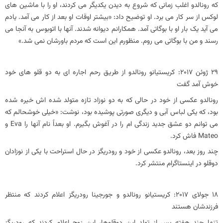
که رونالدو اغلب زمانی که شروع به دیدن یکدیگر می کردند، او را با ماشین های
لوکس از سر کار می برد. او توضیح داد: «بیشتر اوقات او بعد از کار می آمد. یادم
می آید یک بار او با بوگاتی آمد. همکارانم دیوانه شدند. آنها با اتوبوس به آنجا می
رسند و من با بوگاتی می روم. منظورم این است که مردم باورشان نمی شد.»
29 ژوئن 2017: کریستیانو رونالدو از طریق رحم اجاره ای به دو قلو های خود
خوش آمد گفت
رونالدو عکسی از خود در حالی که به دو نوزاد تازه متولد شده اش خیره شده
بود، که یکی لباس آبی و دیگری صورتی پوشیده بود، نوشت: «خیلی خوشحالم که
می توانم دو عشق جدید زندگی ام را در آغوش بگیرم. او بعداً نام آنها را Eva و
Mateo فاش کرد.
چند روز بعد، رونالدو عکسی از خود و رودریگز در حال استراحت با یکی از نوزادان
دوقلو در اینستاگرام منتشر کرد.
18 جولای 2017: کریستیانو رونالدو و جورجینا رودریگز اعلام کردند که منتظر
فرزندشان هستند
تنها چند هفته پس از تولد این دوقلوها، این زوج اعلام کردند که رودریگز