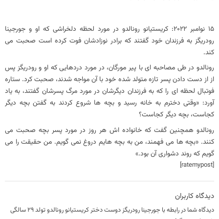
15 نوامبر 2022: کریستیانو رونالدو در مورد لحظه دلخراشی که او و جورجینا
رودریگز به فرزندان خود گفتند که برادر نوزادشان فوت کرده است صحبت می
کند.
رونالدو در طی مصاحبه ای با پیر مورگان، در مورد دردهایی که او و رودریگز پس
از از دست دادن پسر تازه متولد شده خود با آن مواجه شدند، صحبت کرد. ستاره
فوتبال لحظه ای را که به فرزندان دیگرشان در مورد مرگ پسرشان گفتند، به یاد
آورد: «وقتی دخترم به خانه رسید و بچه ها شروع کردند به گفتن بچه دیگر
کجاست، بچه دیگر کجاست؟
رونالدو همچنین گفت که خانواده اش هر روز در مورد پسر بچه صحبت می
کنند. «بچه ها می فهمند، من به بچه هایم دروغ نمی گویم. من حقیقت را می
گویم که روند دشواری آن بود.»
[ratemypost]
دیدگاه کاربران
دیدگاه شما در رابطه با جورجینا رودریگز دوست دختر کریستیانو رونالدو تولد ۲۹ سالگی