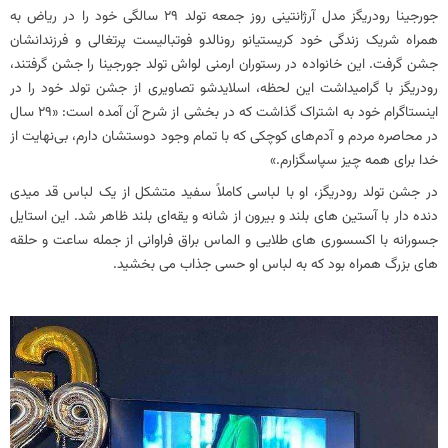
جورجینا رودریگز مدل آرژانتینی روز جمعه تولد 29 سالگی خود را در ریاض به
همراه شریک زندگی خود کریستیانو رونالدو فوتبالیست پرتغالی و فرزندانشان
جشن گرفت. این خانواده در رستوران ارمنی لواش تولد جورجینا را جشن گرفتند،
رودریگز با گرامیداشت این لحظه، اسلایدشو تصاویری از جشن‌ تولد خود را در
اینستاگرام خود به اشتراک گذاشت که در بخشی از شرح آن آمده است: «۲۹ سال
در محاصره مردم و آدم‌های کوچکی که با تمام وجود دوستشان دارم، بی‌نهایت از
خدا برای همه چیز سپاسگزارم.»
در جشن تولد رودریگز، او با لباسی کاملاً سفید متشکل از یک لباس قد میدی
دنده‌ دار با آستین‌ های بلند و بیرون از شانه و یقه‌ای بلند ظاهر شد. این استایل
جسورانه با اکسسوری های طلایی و الماس براق فراوانی از جمله ساعت و حلقه
های بزرگ همراه بود که به لباس او حسی جذاب می بخشید.