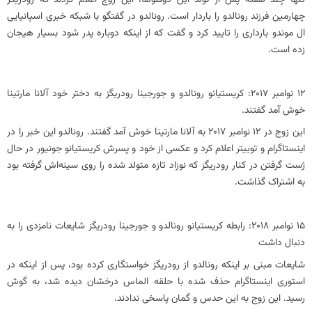
چهارمین فرزند رونالدو را باردار است. رونالدو در گفتگو با شبکه خبری اسپانیایی
ال موندو بارداری را تایید کرد و گفت که از اینکه دوباره پدر شود بسیار هیجان
زده است.
12 نوامبر 2017: کریستیانو رونالدو و جورجینا رودریگز به دختر خود آلانا مارتینا
خوش آمد گفتند.
این زوج در 12 نوامبر 2017 به آلانا مارتینا خوش آمد گفتند. رونالدو این خبر را در
اینستاگرام و توییتر اعلام کرد و عکسی از خود و پسرش کریستیانو جونیور در حال
ژست گرفتن در کنار رودریگز که نوزاد تازه متولد شده را روی سینه‌اش گرفته بود
به اشتراک گذاشت.
15 نوامبر 2018: رابطه کریستیانو رونالدو و جورجینا رودریگز شایعات نامزدی را به
دنبال داشت
شایعات مبنی بر اینکه رونالدو از رودریگز خواستگاری کرده بود، پس از اینکه در
استوری اینستاگرام حذف شده با حلقه الماس درخشان دیده شد، به گوش
رسید. این زوج به این حدس و گمان پاسخی ندادند.