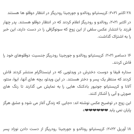
28 اکتبر 2021: کریستیانو رونالدو و جورجینا رودریگز در انتظار دوقلو ها هستند
در اکتبر 2021، رونالدو و رودریگز اعلام کردند که در انتظار دوقلو هستند. پدر چهار
فرزند با انتشار عکس سلفی از این زوج که سونوگرافی را در دست دارند، این خبر
را به اشتراک گذاشت.
16 دسامبر 2021: کریستیانو رونالدو و جورجینا رودریگز جنسیت دوقلوهای خود را
فاش کردند.
ستاره فیفا و دوست دخترش در ویدئویی که در اینستاگرام منتشر کردند فاش
کردند که منتظر یک پسر و دختر هستند. در این ویدئو، بچه های آنها، ایوا، متئو،
آلانا و کریستیانو جونیور بادکنک هایی را به نمایش می گذارند تا رنگ های
صورتی و آبی را آشکار کنند.
این زوج در توضیح عکس نوشته اند: «جایی که زندگی آغاز می شود و عشق هرگز
پایان نمی یابد ❤️❤️❤️❤️❤️❤️»
18 آوریل 2022: کریستیانو رونالدو و جورجینا رودریگز از دست دادن نوزاد پسر