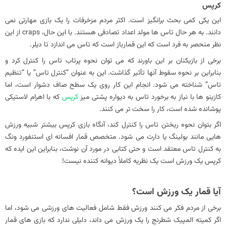
کرپس
این یکی کمی بحث برانگیز است. اکثر مردم مزخرفات را یک بازی مهارتی نمی
دانند. به هر حال تاس ها مولد اعداد تصادفی هستند. با این حال، craps از این
نظر منحصر به فرد است که این قمارباز است که تاس می اندازد تا دیلر.
برخی از بازیکنان بر این باورند که می توان نحوه پرتاب تاس را کنترل کرد و
بنابراین بر نحوه سقوط آنها تأثیر گذاشت. این به عنوان “کنترل تاس” یا “تنظیم
تاس” شناخته می شود. انجام این کار روی یک سطح صاف دشوار است، اما
کازینو ها با نیاز به برخورد تاس به دیواره پشتی میز
کرپس
که با اهرام لاستیکی
پوشانده شده است، کار را سخت‌ تر می‌ کنند.
اگر بتوان نحوه ریختن تاس را کنترل کند، آنگاه بازی کرپس بیشتر شبیه ورزش
هایی مانند بولینگ یا دارت می شود. متخصص قمار افسانه ای استنفورد ونگ
به کنترل تاس معتقد است و حتی کتابی در مورد آن نوشت، بنابراین این ایده که
کرپس یک ورزش است یک نظریه کاملاً دیوانه کننده نیست!
آیا قمار یک ورزش است؟
برخی از مردم فکر می کنند ورزش فقط شامل فعالیت های ورزشی می شود، اما
اگر کمیته المپیک شطرنج را یک ورزش می داند، دلیلی ندارد که بازی های قمار