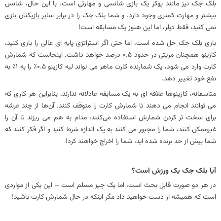
بلک جک نیز مانند پوکر یک بازی شانسی و مهارتی است. با این حال، شانس
بیشتر و مهارت کمتری وجود دارد. و شما بلک جک را در برابر سایر بازیکنان بازی
نمی کنید، فقط دیلر، اما این هنوز یک مسابقه است!
بازی بلک جک حل شده است، اما حتی اگر استراتژی پایه ای عالی را بازی کنید،
کازینو همچنان مزیتی در حدود 0.5 درصد خواهد داشت. اینجاست که شمارش
کارت وارد می شود، یک شمارنده کارت ماهر می تواند لبه کازینو 0.5٪ را به 1٪ به
نفع خود تغییر دهد.
متاسفانه، کازینوها علاقه ای به یک مسابقه عادلانه ندارند، بنابراین هر کاری که
می توانند انجام می دهند تا شمارش کارت را متوقف کنند. آن‌ها از چند عرشه
برای سخت‌ تر کردن شمارش استفاده می‌کنند، مدام به هم می‌ ریزند تا آن را
غیرممکن کنند، شما را مجبور می‌ کنند به یک اندازه شرط کنید و اگر فکر کنند که
شما بیش از حد برنده شده‌ اید، شما را اخراج خواهند کرد!
آیا بلک جک یک ورزش است؟
در هر دو صورت قابل بحث است، اما یک چیز مسلم است – این یکی از مواردی
است که همیشه از دست خواهید داد مگر اینکه در حال شمارش کارت باشید!