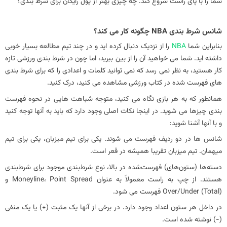
شما را با پای راست شروع کند. چه چیزی بهتر از پول رایگان برای شرط بندی؟
شانس شرط بندی NBA چگونه کار می کند؟
بنابراین شما
NBA
را از نزدیک دنبال کرده اید و در چند تیم مطالعه بسیار خوبی
داشته اید. شما می خواهید آن را از بین ببرید، اما چون در شرط بندی ورزشی تازه
کار هستید، به نظر نمی رسد که نمی توانید کلمات و اعدادی را که برای شرط بندی
های فهرست شده در کتاب ورزشی مشاهده می کنید، درک کنید.
همانطور که به هر بازی نگاه می کنید، متوجه شباهت هایی در نحوه فهرست
بندی چیزها می شوید. در اینجا نکات اصلی وجود دارد که باید به آنها توجه کنید
و با آنها آشنا شوید:
شانس ها در دو ردیف فهرست می شوند. یکی برای تیم میزبان، یکی برای تیم
میهمان. تیم میزبان تقریبا همیشه در قعر است.
دسته‌ها (ستون‌های) فهرست‌شده در بالا، نوع شرط‌بندی موجود برای شرط‌بندی
هستند. از چپ به راست معمولاً به عنوان Moneyline، Point Spread و
Over/Under (Total) فهرست می شود.
در داخل هر ستون اعداد وجود دارد. در برخی از آنها یک مثبت (+) یا یک منفی
(-) نوشته شده است.