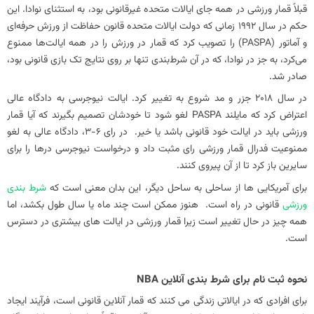
قبلاً قمار ورزشی در همه جای ایالات متحده غیرقانونی بود، به استثنای نوادا. این
حکم در سال 1992 زمانی که دولت ایالات متحده قانون حفاظت از ورزش حرفه‌ای
و آماتور (PASPA) را تصویب کرد که قمار در ورزش را در همه ایالت‌ها ممنوع
می‌کرد، به جز در نوادا، که در آن شرط‌بندی تنها بر روی نتایج تک بازی قانونی بود،
صادر شد.
در سال 2018 جزر و مد شروع به تغییر کرد. ایالت نیوجرسی به دادگاه عالی
اعتراض کرد که مایلند PASPA لغو شود تا خودشان تصمیم بگیرند که آیا قمار
ورزشی باید در ایالت خود قانونی باشد یا خیر. در رای 6-3، دادگاه عالی به لغو
ممنوعیت فدرال قمار ورزشی رای مثبت داد و درخواست نیوجرسی درها را برای
سایرین باز کرد تا از آن پیروی کنند.
برای آمریکایی ها از ساحلی به ساحل دیگر، این بدان معنی است که
شرط بندی
ورزشی
قانونی در راه است. هنوز ممکن است چند ماه یا سال طول بکشد، اما
همه چیز در حال تغییر است زیرا قمار ورزشی در ایالت های بیشتری در دسترس
است.
نحوه ثبت نام برای شرط بندی آنلاین NBA
برای افرادی که در ایالاتی زندگی می کنند که قمار آنلاین قانونی است، فرآیند ایجاد