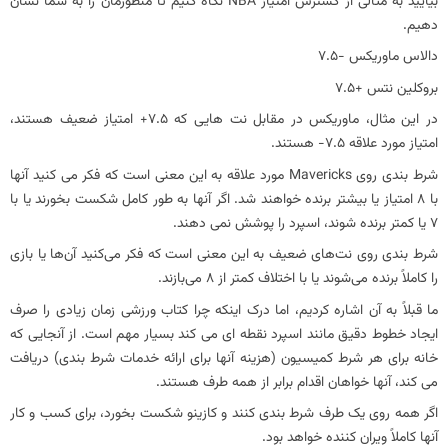
بیایید به مثالی از گسترش امتیاز NBA نگاه کنیم تا منظورمان را به شما نشان
دهیم.
دالاس ماوریکس -7.5
بروکلین نتس +7.5
در این مثال، ماوریکس در مقابل نت هایی که 7.5+ امتیاز ضعیف هستند،
امتیاز مورد علاقه 7.5- هستند.
شرط بندی روی Mavericks مورد علاقه به این معنی است که فکر می کنید آنها
با 8 امتیاز یا بیشتر برنده خواهند شد. اگر آنها به طور کامل شکست بخورند یا با
7 یا کمتر برنده شوند، اسپرد را پوشش نمی دهند.
شرط‌ بندی روی نت‌های ضعیف به این معنی است که فکر می‌کنید آن‌ها یا بازی
را کاملاً برنده می‌شوند یا با اختلاف کمتر از 8 می‌بازند.
ما قبلاً به آن اشاره کردیم، اما درک اینکه چرا کتاب ورزشی زمان زیادی را صرف
ایجاد خطوط دقیق مانند اسپرد نقطه ای می کند بسیار مهم است. از آنجایی که
خانه برای هر شرط کمیسیون (هزینه آنها برای ارائه خدمات شرط بندی) دریافت
می کند، آنها خواهان اقدام برابر از همه طرف هستند.
اگر همه روی یک طرف شرط بندی کنند و کازینو شکست بخورد، برای کسب و کار
آنها کاملاً ویران کننده خواهد بود.