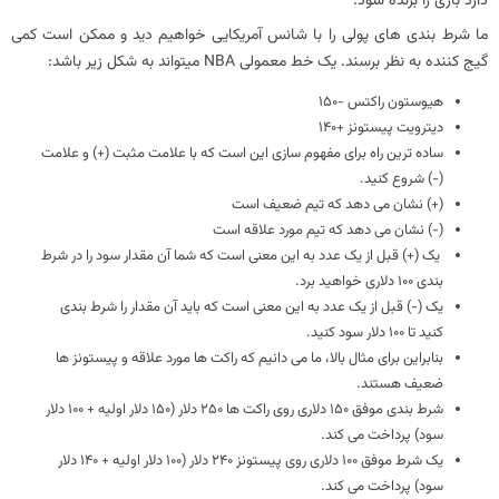
دارد بازی را برنده شود.
ما شرط بندی های پولی را با شانس آمریکایی خواهیم دید و ممکن است کمی
گیج کننده به نظر برسند. یک خط معمولی NBA میتواند به شکل زیر باشد:
هیوستون راکتس -150
دیترویت پیستونز +140
ساده ترین راه برای مفهوم سازی این است که با علامت مثبت (+) و علامت
(-) شروع کنید.
(+) نشان می دهد که تیم ضعیف است
(-) نشان می دهد که تیم مورد علاقه است
یک (+) قبل از یک عدد به این معنی است که شما آن مقدار سود را در شرط
بندی 100 دلاری خواهید برد.
یک (-) قبل از یک عدد به این معنی است که باید آن مقدار را شرط بندی
کنید تا 100 دلار سود کنید.
بنابراین برای مثال بالا، ما می دانیم که راکت ها مورد علاقه و پیستونز ها
ضعیف هستند.
شرط بندی موفق 150 دلاری روی راکت ها 250 دلار (150 دلار اولیه + 100 دلار
سود) پرداخت می کند.
یک شرط موفق 100 دلاری روی پیستونز 240 دلار (100 دلار اولیه + 140 دلار
سود) پرداخت می کند.