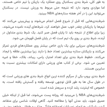
به طور کلی، شرط بندی بسکتبال روی عملکرد یک بازیکن یا تیم خاص هستند،
اما مواردی وجود دارد که نتیجه حتی مربوط به ورزش نیست. در بسکتبال
می‌توانید این را در آخر هفته ستاره‌های NBA ببینید.
شرط‌بندی‌هایی که قبل از شروع فصل انجام می‌شوند و پیش‌بینی می‌کنند که
تیم‌ها یا بازیکنان چقدر خوب عمل خواهند کرد، شرط‌های آینده نامیده می‌شوند،
زیرا برای اطلاع از نتیجه باید تا پایان فصل صبر کنید. یک شرط بندی متداول در
آینده، شرط بندی بر روی یک تیم است که در پایان فصل قهرمان می شود.
شرط‌بندی‌های سرپایی برای یک بازی خاص بیشتر روی عملکردهای فردی تمرکز
می‌کنند و بازیکنان ستاره بیشترین تعداد خط را دارند زیرا بیشترین علاقه را ایجاد
می‌کنند. خطوط شرط بندی برای تعداد امتیاز، پاس، ریباند، بلاک، خطا و غیره
تعیین می شود. برخی از کتاب های ورزشی دارای امکانات بیشتری نسبت به
سایرین هستند.
شرط بندی پروپ یکی از سرگرم کننده ترین انواع شرط بندی های ورزشی است که
در طول سال ها به طور قابل توجهی توسعه یافته و گسترش یافته است، به
خصوص که اینترنت رشد کرده و سریعتر شده است.
شرط‌بندی‌های NBA را می‌بینید که روزانه پست می‌شوند، اما قبل از اینکه خیلی
عمیق شوید، باید مدتی آنها را مطالعه کنید. گاهی اوقات شانس برای متقاعد
کردن بازیکنان به انجام نوسانات احمقانه خانگی جذاب و طولانی خواهد بود، در