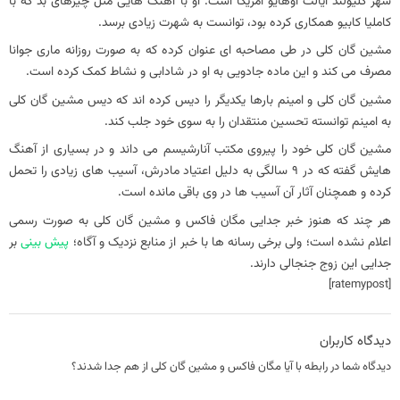
شهر کلیولند ایالت اوهایو آمریکا است. او با آهنگ هایی مثل چیزهای بد که با
کاملیا کابیو همکاری کرده بود، توانست به شهرت زیادی برسد.
مشین گان کلی در طی مصاحبه ای عنوان کرده که به صورت روزانه ماری جوانا
مصرف می کند و این ماده جادویی به او در شادابی و نشاط کمک کرده است.
مشین گان کلی و امینم بارها یکدیگر را دیس کرده اند که دیس مشین گان کلی
به امینم توانسته تحسین منتقدان را به سوی خود جلب کند.
مشین گان کلی خود را پیروی مکتب آنارشیسم می داند و در بسیاری از آهنگ
هایش گفته که در 9 سالگی به دلیل اعتیاد مادرش، آسیب های زیادی را تحمل
کرده و همچنان آثار آن آسیب ها در وی باقی مانده است.
هر چند که هنوز خبر جدایی مگان فاکس و مشین گان کلی به صورت رسمی
اعلام نشده است؛ ولی برخی رسانه ها با خبر از منابع نزدیک و آگاه؛
پیش بینی
بر
جدایی این زوج جنجالی دارند.
[ratemypost]
دیدگاه کاربران
دیدگاه شما در رابطه با آیا مگان فاکس و مشین گان کلی از هم جدا شدند؟