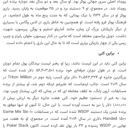
رویداد اصلی سری جهانی پوکر بود. او سال بعد و دو سال بعد دوباره برنده این
رویداد شد. در مجموع، او 9 دستبند برد و در 25 موقعیت به پایان رسید. بازی
پوکر او در سال 1949 با نیک یونانی، که به مدت پنج ماه به طول انجامید، در
فرهنگ پوکر فرو رفته است. او همچنین به خاطر بازی در لاس وگاس با بسیاری
از دیگر بازیکنان بزرگ آن زمان، مانند آماریلو اسلیم و پوگی پیرسون، شهرت
داشت. دویل برانسون معتقد است که ماس در کنار پیرسون، ملوان رابرتز و چیپ
ریس یکی از چهار بازیکن برتری است که تا به حال این بازی را انجام داده است.
براین کنی
براین کنی باید در این لیست باشد، زیرا او رهبر لیست برندگان پول تمام دوران
است. او در طول دوران حرفه‌ای خود برنده 56,403,501 دلار شده است که
بزرگترین جایزه او 20,563,324 دلار برای کسب رتبه دوم در Triton Million در
سال 2019 است. جالب اینجاست که علیرغم اینکه دوم شد، او بیشتر از برنده
مسابقات، آرون زانگ، به لطف معامله ای که در زمانی که کنی پیشتاز چیپ بود،
برد. به غیر از دستمزد عظیم خود، کنی هفت جایزه دیگر به ارزش بیش از
1,000,000 دلار را نیز به دست آورده است. با این حال، تا کنون او تنها موفق به
برنده شدن یک دستبند WSOP شده است که در مسابقات 10-Game Mix Six
Handed 1500 دلاری در سال 2014 آمده است. در مجموع، او به هفت میز
نهایی در WSOP رسیده و 32 بار پول نقد کرده است. اکنون Poker Stack را