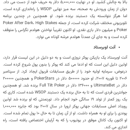
بالا به چالش کشید. او در نهایت 5,000,000 دلار به حریف خود از دست می داد.
دوان از زمان ورودش به صحنه، سه میز نهایی WSOP را راه‌اندازی کرده است،
اما هرگز نتوانسته یک دستبند برنده شود. او همچنین در چندین برنامه
تلویزیونی مختلف شرکت کرده است، از جمله Poker After Dark، High Stakes
Poker و میلیون دلار بازی نقدی. او اکنون تقریباً نواختن هولدم تگزاس را متوقف
کرده است و به جای آن عمدتاً هولدم عرشه کوتاه می نوازد.
آنت اوبرستاد
آنت اوبرستاد یک بازیکن پوکر نروژی است و به دو دلیل در این لیست قرار دارد،
اولین دلیل این است که او ادعا می کند که پوکر را بدون پول شروع کرده است.
درعوض، سرمایه اولیه خود را از طریق مسابقات فریول ایجاد کرد. از سپتامبر
2006 تا فوریه 2007، او حدود 500000 دلار در PokerStars و همچنین 200000
دلار در UltimateBet و 136000 دلار در Full Tilt Poker برنده شد. او همچنین
جوانترین فردی است که تا به حال برنده یک دستبند WSOP شده است، کاری که
یک روز کمتر از تولد 19 سالگی خود انجام داد. تورنمنتی که او برنده شد اولین
رویداد اصلی مسابقات جهانی پوکر اروپا در سال 2007 بود که جایزه 1,000,000
پوندی را برای او به همراه داشت. او از آن زمان تا به حال 10 پول تمام شده است.
او اکنون یک کانال موفق در یوتیوب را که به آرایش اختصاص یافته است، راه
اندازی می کند.