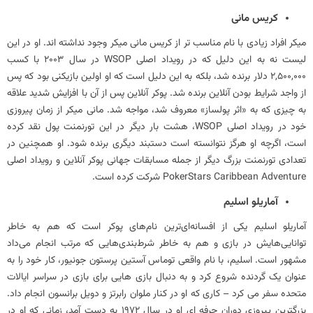
کریس مانی
میکر افراد زیادی با نام مناسب تر از کریس مانی میکر وجود نداشته اند. او در این
لیست نه به این دلیل که در رویداد اصلی WSOP در سال 2003 با کسب
2,500,000 دلار برنده شد، بلکه به این دلیل است که او اولین بازیکنی بود که پس
از واجد شرایط بودن آنلاین برنده شد. پوکر آنلاین پس از آن با افزایش شدید علاقه
به چیزی که به «اثر پولساز» معروف شد، مواجه شد. مانی میکر از زمان پیروزی
خود در رویداد اصلی WSOP، هشت بار دیگر در این تورنمنت پول نقد کرده
است، اگرچه او هرگز نتوانسته است دستبند دیگری برنده شود. او همچنین در
تعدادی تورنمنت بزرگ دیگر از جمله مسابقات جهانی پوکر آنلاین و رویداد اصلی
PokerStars Caribbean Adventure شرکت کرده است.
آماریلو اسلیم
آماریلو اسلیم یکی از افسانه‌ای‌ترین نام‌های پوکر است که هم به خاطر
توانایی‌هایش در بازی و هم به خاطر شرط‌بندی‌هایی که مرتب انجام می‌داد
مشهور است. اسلیم، با نام واقعی توماس آستین پرستون جونیور، کار خود را به
عنوان یک گردنده شروع کرد و به دنبال بازی هایی برای بازی در سراسر ایالات
متحده سفر می کرد – کاری که او در کنار ملوان رابرتز و دویل برانسون انجام داد.
بزرگترین پیروزی دوران حرفه ای او در سال 1972 به دست آمد، زمانی که او در