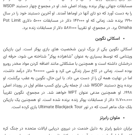
مسابقات جهانی پوکر برنده رویداد اصلی شد. او در مجموع چهار دستبند WSOP
را به دست آورد که دو تای آنها در اوماها آمدند. او آخرین دستبند خود را در سال
1990 برنده شد، زمانی که او 142000 دلار در مسابقات 5000 دلاری Pot Limit
Omaha برد. در مجموع، او تقریباً 587000 دلار از مسابقات زنده برد.
اسکاتی نگوین
اسکاتی نگوین یکی از بزرگ ترین شخصیت های بازی پوکر است. این بازیکن
ویتنامی که توسط بسیاری به عنوان “شاهزاده پوکر” شناخته می شود، حرفه ای
درخشان داشته است و همچنین با مشکلاتی مانند اضافه کردن مواد مخدر روبرو
بوده است. زمانی در کاخ سزار زندگی می کرد و شبی 900000 دلار درآمد داشت،
اما در نهایت همه آن را از دست می داد. با این حال، نگوین به عقب برگشت. او
برنده پنج دستبند WSOP شد، از جمله یکی برای کسب مقام اول در رویداد اصلی
1998. او همچنین مدعی عنوان WPT خواهد شد. در مجموع، نگوین تقریباً
11،700،000 دلار از مسابقات پوکر زنده برنده شده است. او همچنین یک بازیکن
بلک جک ماهر است که در تور Ultimate Blackjack Tour بازی کرده است.
ملوان رابرتز
برایان دبلیو رابرتز به دلیل خدمت در نیروی دریایی ایالات متحده در جنگ کره