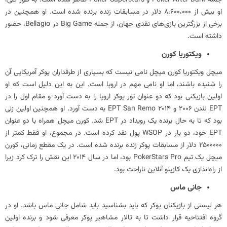
او بیش از 8،600،000 دلار در مسابقات زنده برنده شده است. او همچنین در
برخی از بزرگترین بازی‌های نقدی جهان، از جمله Big Game در Bellagio، حضور
داشته است.
ویکتوریا کورن
میچل ویکتوریا کورن میچل نامی نیست که بسیاری از طرفداران پوکر آمریکایی آن
را شنیده باشند، اما او نامی مهم در اروپا است. این به این دلیل است که او
اولین بازیکنی بود که دو عنوان تور پوکر اروپا را به دست آورد و مقام اول را در
EPT لندن 2006 و EPT San Remo 2014 به دست آورد. او همچنین اولین زنی
بود که تا به حال برنده یک رویداد در EPT شد. کورن میچل همراه با دو عنوان
EPT خود، دو بار در WSOP پول نقد کرده است. در مجموع، او فقط کمتر از
2500000 دلار از مسابقات پوکر زنده برنده شده است. در یک مقطع زمانی، کورن
میچل یک تیم PokerStars Pro بود، اما در سال 2014 این نقش را ترک کرد زیرا
از راه‌اندازی یک کازینو آنلاین ناراحت بود.
جانی ماس
هر لیستی از بازیکنان پوکر که باید بشناسید باید شامل جانی ماس باشد. او در
گروه افتتاحیه قرار داشت تا به تالار مشاهیر پوکر معرفی شود و برنده اولین