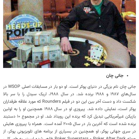
جانی چان
جانی چان نام بزرگی در دنیای پوکر است. او دو بار در مسابقات اصلی WSOP در
سال‌های 1987 و 1988 برنده شد. در سال 1988، اریک سیدل را با سر بالا
شکست داد و دست آخر بین این دو در فیلم Rounders که مورد علاقه طرفداران
پوکر است، نمایش داده شد. پیروزی او در سال 1988 همچنین او را به اولین
بازیکن غیرآمریکایی تبدیل کرد که برنده این رویداد شد. او در مجموع 10 دستبند
برنده شده است که آخرین بار در سال 2005 آمده است. همراه با پیروزی هایش
در سری جهانی پوکر، او همچنین در بسیاری از برنامه های تلویزیونی پوکر، از
جمله Poker After Dark و Poker Superstars ظاهر شده است. به طور کلی،