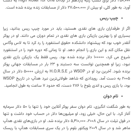
250,000 دلار برای کسب رتبه یازدهم در High Roller for One Drop به دست
آورد. به طور کلی، او بیش از 27،500،000 دلار از مسابقات زنده برنده شده است.
چیپ ریس
اگر از طرفداران بازی های نقدی هستید، باید در مورد چیپ ریس بدانید، زیرا
بسیاری او را بهترین بازیکن بازی های نقدی در تمام دوران می دانند. او در پوکر
آنقدر خوب بود که پیشنهاد دانشکده حقوق استنفورد را رد کرد تا به لاس وگاس
نقل مکان کند و این بازی را انجام دهد. او تا زمانی که دوره خود را در استنفورد
شروع می کرد، 100000 دلار برنده شده بود. ریس فقط یک بازیکن بازی نقدی
نبود، زیرا او همچنین توانست سه دستبند و 23 بار در مسابقات جهانی پوکر
برنده شود. آخرین برد او در WSOP در H.O.R.S.E به ارزش 50000 دلار در سال
2005 به دست آمد. رویدادی که شاهد طولانی‌ترین نبرد هدآپ در تاریخ WSOP
بود، با بازی ریس و اندی بلوخ با ۲۸۶ دست، که حدود ۷ ساعت به طول انجامید.
تام دوان
به طور شگفت انگیزی، تام دوان سفر پوکر آنلاین خود را تنها با 50 دلار سرمایه
آغاز کرد. با این حال، خیلی زود، او میلیون‌ها دلار در حساب خود داشت و تنها
در فول تیلت در سال 2008، 5,410,000 دلار برنده شد. او در بازی‌های نقدی هدآپ
ماهر شد و در سال 2009 ویکتور بلوم را در یک سری مسابقات هدآپ با ریسک