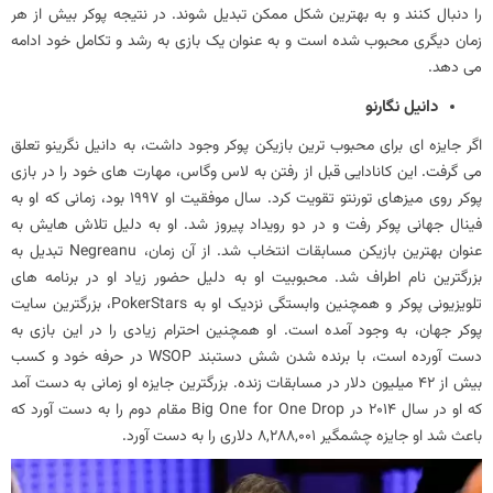
را دنبال کنند و به بهترین شکل ممکن تبدیل شوند. در نتیجه پوکر بیش از هر
زمان دیگری محبوب شده است و به عنوان یک بازی به رشد و تکامل خود ادامه
می دهد.
دانیل نگارنو
اگر جایزه ای برای محبوب ترین بازیکن پوکر وجود داشت، به دانیل نگرینو تعلق
می گرفت. این کانادایی قبل از رفتن به لاس وگاس، مهارت های خود را در بازی
پوکر روی میزهای تورنتو تقویت کرد. سال موفقیت او 1997 بود، زمانی که او به
فینال جهانی پوکر رفت و در دو رویداد پیروز شد. او به دلیل تلاش هایش به
عنوان بهترین بازیکن مسابقات انتخاب شد. از آن زمان، Negreanu تبدیل به
بزرگترین نام اطراف شد. محبوبیت او به دلیل حضور زیاد او در برنامه های
تلویزیونی پوکر و همچنین وابستگی نزدیک او به PokerStars، بزرگترین سایت
پوکر جهان، به وجود آمده است. او همچنین احترام زیادی را در این بازی به
دست آورده است، با برنده شدن شش دستبند WSOP در حرفه خود و کسب
بیش از 42 میلیون دلار در مسابقات زنده. بزرگترین جایزه او زمانی به دست آمد
که او در سال 2014 در Big One for One Drop مقام دوم را به دست آورد که
باعث شد او جایزه چشمگیر 8,288,001 دلاری را به دست آورد.