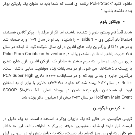
دانلود کنید “PokerStack برنامه ای است که شما باید به عنوان یک بازیکن پوکر
زنده داشته باشید.”
ویکتور بلوم
شاید قبلاً نام ویکتور بلوم را شنیده باشید، اما اگر از طرفداران پوکر آنلاین هستید،
احتمالاً نام آنلاین وی – Isildur1 – را شنیده اید. او در سال 2009 وارد صحنه شد
و در هر 10 تا از بزرگترین پات های آنلاین در آن سال شرکت کرد. تا اینکه در سال
2011 هویت واقعی او فاش نشد، زیرا او در PokerStars Caribbean Adventure
بازی می کرد. در حالی که بلوم بیشتر به خاطر یک بازیکن آنلاین بازی های نقدی
با ریسک بالا شناخته می شود، او در مسابقات زنده موفقیت هایی داشته است.
بزرگترین جایزه او زمانی بود که او در مسابقات 100000 دلاری PCA Super High
Roller در سال 2012 برنده شد که جایزه 1,254,400 دلاری را برای او به ارمغان
آورد. او همچنین برای برنده شدن در رویداد اصلی SCOOP $10,300 NL
Hold’em Main Event در سال 2013 بیش از 1 میلیون دلار برنده شد.
کریس فرگوسن
کریس فرگوسن، در حالی که یک بازیکن پوکر با استعداد است، به یک دلیل در
لیست قرار دارد: او شاید منفورترین حرفه ای پوکر در اطراف باشد. این به خاطر
هر کاری که او روی میز انجام داد نیست، بلکه به خاطر نقش او در رسوایی فول