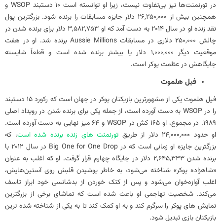
در تورنمنت‌ها نیز بی‌تفاوت نیست، زیرا او توانسته است 10 دستبند WSOP و
همچنین بیش از 26,250,000 دلار جایزه مسابقات را برنده شود. بزرگترین پول
نقد زنده او در سال 2014 به دست آمد که او 3,582,753 دلار برای برنده شدن در
چالش 250,000 دلاری در مسابقات Aussie Millions برنده شد. او در هفت
موقعیت دیگر 1,000,000 دلار یا بیشتر برنده شده است و قطعاً شایسته
جایگاهش در عظمت پوکر است.
فیل هلموت
فیل هلموت یکی از مشهورترین بازیکنان پوکر در جهان است که رکورد 15 دستبند
را در WSOP به دست آورده است، از جمله یکی برای برنده شدن در رویداد اصلی
1989. در مجموع، او 165 کش در WSOP و 64 میز نهایی به دست آورده است.
او حدود 24,000,000 دلار از طریق
تورنمنت‌ های زنده برنده شده است
، که
بزرگترین جایزه او زمانی است که در Big One for One Drop در سال 2012 با
برنده شدن 2,645,333 دلار در جایگاه چهارم قرار گرفت. او که اغلب به عنوان
«شاهزاده پوکر» شناخته می‌شود، به خاطر پوشیدن قلبش روی آستین‌هایش،
اغلب آوازه‌خوان می‌شود و پس از کتک خوردن از بدشانسی خود ابراز تاسف
می‌کند. شخصیت تهاجمی او باعث شده است که تماشای برخی از بزرگترین
نمایش های پوکر را سرگرم کند و به او کمک کند تا به یکی از شناخته شده ترین
بازیکنان بازی تبدیل شود.