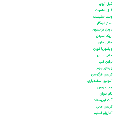
فیل آیوی
فیل هلموت
ونسا سلبست
استو اونگار
دویل برانسون
اریک سیدل
جانی چان
ویکتوریا کورن
جانی ماس
براین کنی
ویکتور بلوم
کریس فرگوسن
آنتونیو اسفندیاری
چیپ ریس
تام دوان
آنت اوبرستاد
کریس مانی
آماریلو اسلیم