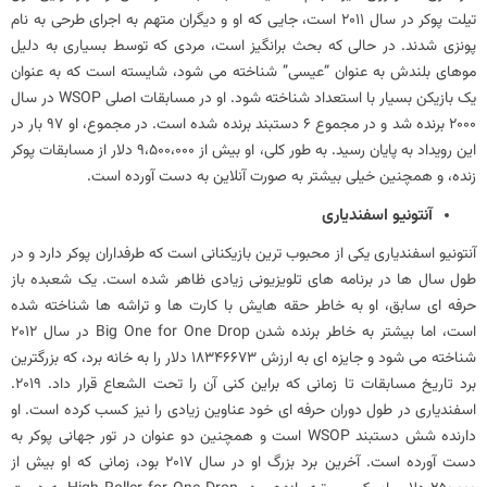
تیلت پوکر در سال 2011 است، جایی که او و دیگران متهم به اجرای طرحی به نام
پونزی شدند. در حالی که بحث برانگیز است، مردی که توسط بسیاری به دلیل
موهای بلندش به عنوان “عیسی” شناخته می شود، شایسته است که به عنوان
یک بازیکن بسیار با استعداد شناخته شود. او در مسابقات اصلی WSOP در سال
2000 برنده شد و در مجموع 6 دستبند برنده شده است. در مجموع، او 97 بار در
این رویداد به پایان رسید. به طور کلی، او بیش از 9،500،000 دلار از مسابقات پوکر
زنده، و همچنین خیلی بیشتر به صورت آنلاین به دست آورده است.
آنتونیو اسفندیاری
آنتونیو اسفندیاری یکی از محبوب ترین بازیکنانی است که طرفداران پوکر دارد و در
طول سال ها در برنامه های تلویزیونی زیادی ظاهر شده است. یک شعبده باز
حرفه ای سابق، او به خاطر حقه هایش با کارت ها و تراشه ها شناخته شده
است، اما بیشتر به خاطر برنده شدن Big One for One Drop در سال 2012
شناخته می شود و جایزه ای به ارزش 18346673 دلار را به خانه برد، که بزرگترین
برد تاریخ مسابقات تا زمانی که براین کنی آن را تحت الشعاع قرار داد. 2019.
اسفندیاری در طول دوران حرفه ای خود عناوین زیادی را نیز کسب کرده است. او
دارنده شش دستبند WSOP است و همچنین دو عنوان در تور جهانی پوکر به
دست آورده است. آخرین برد بزرگ او در سال 2017 بود، زمانی که او بیش از