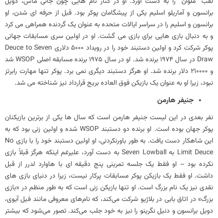
لقب “ملوان” را به دست آورد. او در کنار نام هایی چون جانی ماس، دویل
برانسون و آماریلو اسلیم یکی از پیشگامان پوکر بود. قبل از حرفه ای شدن، او
برانسون و اسلیم را در سراسر ایالات متحده به عنوان یک گردنده همراهی می کرد
و به دنبال بازی هایی برای بازی می گشت. او در اولین سری مسابقات جهانی
پوکر شرکت کرد و اولین دستبند خود را در رویداد 5000 دلاری Deuce to Seven
Draw در سال 1974 برنده شد. او در سال 1975 برنده مسابقه اصلی WSOP شد
و 210000 دلار برنده شد. او هرگز دستبند دیگری نمی برد. پوکر تنها مهارت رابرتز
نبود، زیرا او به عنوان یک بازیکن فوق العاده بریج قرارداد نیز شناخته می شد.
جنیفر هارمن
نفر بعدی در این لیست جنیفر هارمن است که سال ها یکی از برترین بازیکنان
پوکر جهان بوده است. او برنده دو دستبند WSOP شده و اولین زنی بود که به
این شاهکار دست یافت. به طور باورنکردنی، او اولین دستبند خود را با بازی No
Limit Deuce به Seven Lowball به دست آورد، علیرغم اینکه هرگز قبلاً بازی
نکرده بود – او فقط یک جلسه تمرینی پنج دقیقه ای با هاوارد لدرر از قبل
داشت. او فقط یک بازیکن پوکر مسابقات پرکار نیست، زیرا در دنیای بازی های
نقدی نیز یک نام بزرگ است. او تنها بازیکن زنی است که به طور منظم در «بازی
بزرگ» در اتاق بابی در بلاژیو شرکت می‌کند، که نام‌های معروفی مانند فیل آیوی،
دویل برانسون و دنیل نگرینو را نیز به خود جلب می‌کند. تصور می‌شود که بیشتر