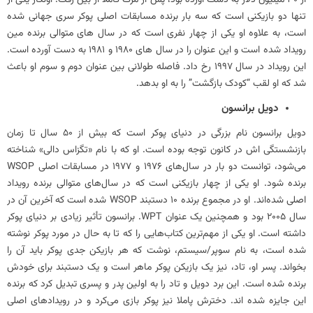
تنها دو بازیکنی است که سه بار برنده مسابقات اصلی پوکر سری جهانی شده
است، به علاوه او یکی از چهار نفری است که در سال های متوالی برنده مین
رویداد شده است و این عنوان را در سال های 1980 و 1981 به دست آورده است.
این رویداد در سال 1997 رخ داد. فاصله طولانی بین عنوان دوم و سوم او باعث
شد که او لقب “کودک بازگشت” را به او بدهد.
دویل برانسون
دویل برانسون نام بزرگی در دنیای پوکر است که بیش از 50 سال تا زمان
بازنشستگی اش در کانون توجه بوده است. او که با نام «تگزاس دالی» شناخته
می‌شود، توانست دو بار در سال‌های 1976 و 1977 در مسابقات اصلی WSOP
برنده شود. او یکی از چهار بازیکنی است که در سال‌های متوالی برنده رویداد
اصلی شده‌اند. او در مجموع برنده 10 دستبند WSOP شده است که آخرین آن در
سال 2005 بود و همچنین یک عنوان WPT. برانسون تأثیر زیادی بر دنیای پوکر
داشته است. او یکی از مهم‌ترین کتاب‌هایی را که تا به حال در مورد پوکر نوشته
شده است، به نام سوپر/سیستم، نوشت که هر بازیکن جدی پوکر باید آن را
بخواند. پسر او، تاد، نیز یک بازیکن پوکر ماهر است و یک دستبند برای خودش
برنده شده است. این برد دویل و تاد را به اولین پدر و پسری تبدیل کرد که برنده
این جایزه شده اند. دخترش پاملا نیز پوکر بازی می‌کرد و در رویدادهای اصلی