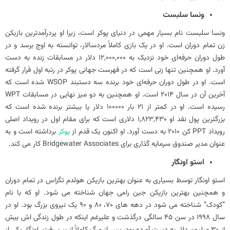
ونسا سلبست
ونسا سلبست نام بسیار مهمی در دنیای پوکر است، زیرا او پردرآمدترین بازیکن
زن تمام دوران است. او در یک بازی کاملاً مردسالار، توانسته به اوج برسد و در
طول دوران حرفه‌ای خود نزدیک به 12,000,000 دلار در مسابقات زنده به دست
آورد. او همچنین تنها زنی است که در فهرست جهانی پوکر در رتبه اول قرار گرفته
است. او در طول دوران حرفه‌ای خود برنده سه دستبند WSOP شده است که
آخرین آن در سال 2014 است. او همچنین به دو میز نهایی در مسابقات WPT
رسیده است. او در کمتر از 21 بار 100000 دلار یا بیشتر برنده شده است که
بزرگترین پول نقد او 1,823,430 دلاری است که برای مقام اول در رویداد اصلی
رویداد PPT کن 2010 به دست آورد. او اکنون یک قدم از
پوکر
برداشته است و به
عنوان مدیر صندوق سرمایه گذاری برای Bridgewater Associates کار می کند.
استو اونگار
استو اونگار توسط بسیاری به عنوان بهترین بازیکن هولدم تگزاس در تمام دوران
و همچنین بهترین بازیکن جین رامی جهان شناخته می شود. او که با نام
“کودک” شناخته می شود در دهه های 70، 80 و 90 یک نیروی بزرگ بود. او در
سال 1998 در سن 45 سالگی درگذشت و علیرغم اینکه در طول زندگی اش بیش
از 30 میلیون دلار به دست آورده بود، پس از مرگ کاملاً از بین رفت. اونگار یکی از